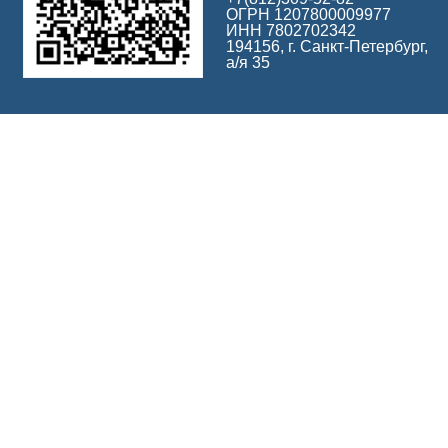
ОГРН 1207800009977
ИНН 7802702342
194156, г. Санкт-Петербург,
а/я 35