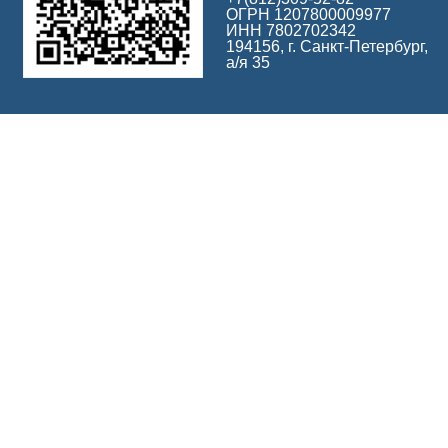
ОГРН 1207800009977
ИНН 7802702342
194156, г. Санкт-Петербург,
а/я 35