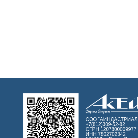
ООО "АИНДАСТРИАЛ
+7(812)309-52-82
ОГРН 1207800009977
ИНН 7802702342