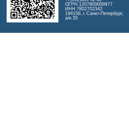
ОГРН 1207800009977
ИНН 7802702342
194156, г. Санкт-Петербург,
а/я 35