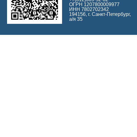
ОГРН 1207800009977
ИНН 7802702342
194156, г. Санкт-Петербург,
а/я 35