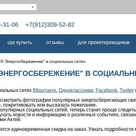
5-31-06
+7(812)309-52-82
где купить
отзывы
для проектировщиков
й® Энергосбережение" в социальных сетях
 ЭНЕРГОСБЕРЕЖЕНИЕ" В СОЦИАЛЬН
иальных сетях
ВКонтакте
,
Одноклассники
,
Facebook
,
Twitter
осмотреть фотографии популярных энергосберегающих свет
, покритиковать или высказать пожелание.
 популярных социальных сетей, теперь станет проще следи
чать новости и информацию о различных событиях, связан
ми Актей.
яется единовременная скидка на заказ. Узнать подробност