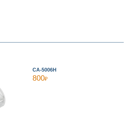
СА-5006Н
800
₽