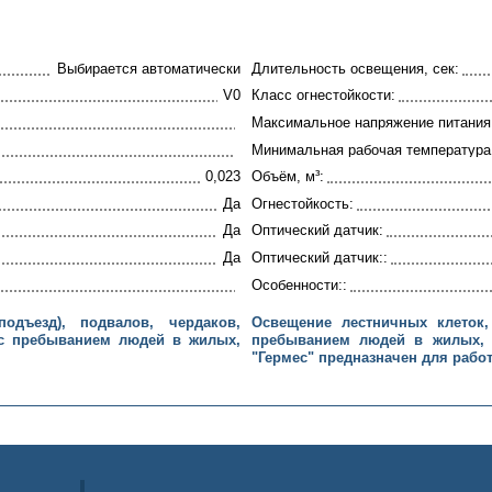
Выбирается автоматически
Длительность освещения, сек:
V0
Класс огнестойкости:
Максимальное напряжение питания,
Минимальная рабочая температура,
0,023
Объём, м³:
Да
Огнестойкость:
Да
Оптический датчик:
Да
Оптический датчик::
Особенности::
одъезд), подвалов, чердаков,
Освещение лестничных клеток,
с пребыванием людей в жилых,
пребыванием людей в жилых, 
"Гермес" предназначен для работ