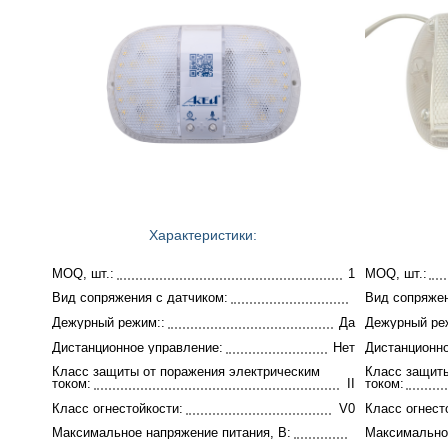
Характеристики:
MOQ, шт.:
1
MOQ, шт.:
Вид сопряжения с датчиком:
Вид сопряжен
Дежурный режим::
Да
Дежурный ре
Дистанционное управление:
Нет
Дистанционно
Класс защиты от поражения электрическим
Класс защиты
током:
II
током:
Класс огнестойкости:
V0
Класс огнест
Максимальное напряжение питания, В:
Максимальное