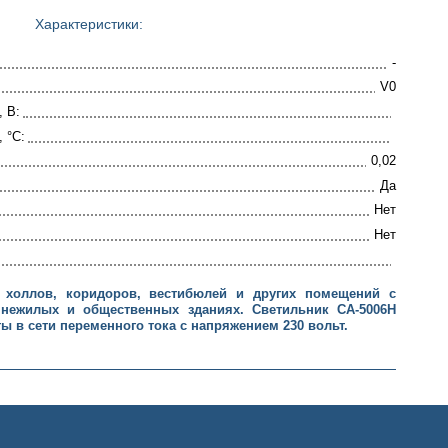
Характеристики:
-
V0
 В:
 °C:
0,02
Да
Нет
Нет
 холлов, коридоров, вестибюлей и других помещений с
нежилых и общественных зданиях. Светильник СА-5006Н
ы в сети переменного тока с напряжением 230 вольт.