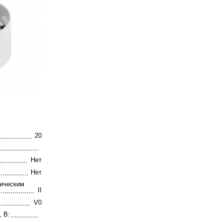
20
Нет
Нет
рическим
II
V0
 В: