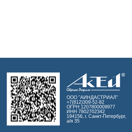
ООО "АИНДАСТРИАЛ"
+7(812)309-52-82
ОГРН 1207800009977
ИНН 7802702342
194156, г. Санкт-Петербург,
а/я 35