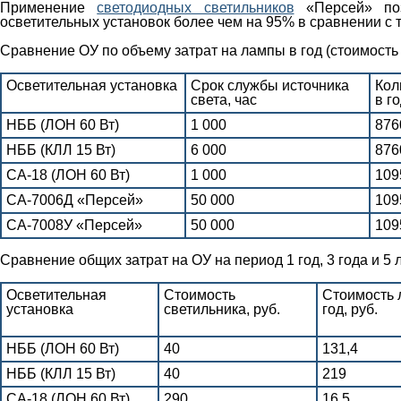
Применение
светодиодных светильников
«Персей» поз
осветительных установок более чем на 95% в сравнении с
Сравнение ОУ по объему затрат на лампы в год (стоимость
Осветительная установка
Срок службы источника
Кол
света, час
в го
НББ (ЛОН 60 Вт)
1 000
876
НББ (КЛЛ 15 Вт)
6 000
876
СА-18 (ЛОН 60 Вт)
1 000
109
СА-7006Д «Персей»
50 000
109
СА-7008У «Персей»
50 000
109
Сравнение общих затрат на ОУ на период 1 год, 3 года и 5 л
Осветительная
Стоимость
Стоимость 
установка
светильника, руб.
год, руб.
НББ (ЛОН 60 Вт)
40
131,4
НББ (КЛЛ 15 Вт)
40
219
СА-18 (ЛОН 60 Вт)
290
16,5