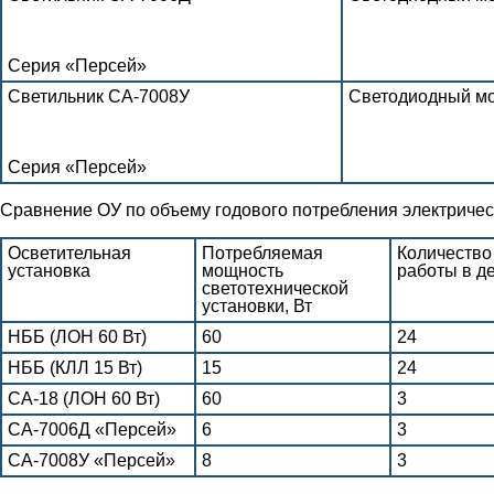
Серия «Персей»
Светильник СА-7008У
Светодиодный м
Серия «Персей»
Сравнение ОУ по объему годового потребления электрическ
Осветительная
Потребляемая
Количество
установка
мощность
работы в де
светотехнической
установки, Вт
НББ (ЛОН 60 Вт)
60
24
НББ (КЛЛ 15 Вт)
15
24
СА-18 (ЛОН 60 Вт)
60
3
СА-7006Д «Персей»
6
3
СА-7008У «Персей»
8
3