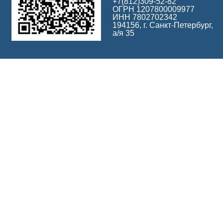
+7(812)309-52-82
ОГРН 1207800009977
ИНН 7802702342
194156, г. Санкт-Петербург,
а/я 35